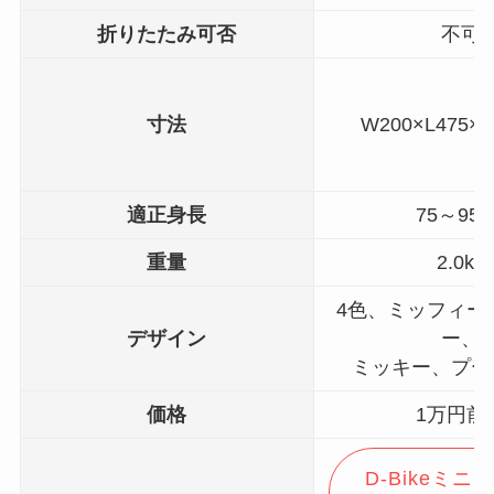
折りたたみ可否
不可
寸法
W200×L475×
適正身長
75～95c
重量
2.0kg
4色、ミッフィー
デザイン
ー、
ミッキー、プー、
価格
1万円前
D-Bikeミニ